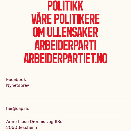
Politikk
Våre politikere
Om Ullensaker
Arbeiderparti
Arbeiderpartiet.no
Facebook
Nyhetsbrev
hei@uap.no
Anne-Liese Dørums veg 68d
2050 Jessheim